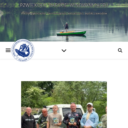
PZW – KOŁO "BARSKIE" W NOWYM SĄCZU
Ważne ogłoszenia, harmonogram, aktualności, wyniki zawodów