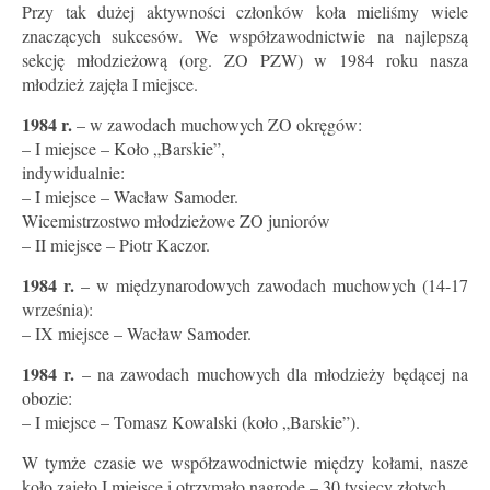
Przy tak dużej aktywności członków koła mieliśmy wiele
znaczących sukcesów. We współzawodnictwie na najlepszą
sekcję młodzieżową (org. ZO PZW) w 1984 roku nasza
młodzież zajęła I miejsce.
1984 r.
– w zawodach muchowych ZO okręgów:
– I miejsce – Koło „Barskie”,
indywidualnie:
– I miejsce – Wacław Samoder.
Wicemistrzostwo młodzieżowe ZO juniorów
– II miejsce – Piotr Kaczor.
1984 r.
– w międzynarodowych zawodach muchowych (14-17
września):
– IX miejsce – Wacław Samoder.
1984 r.
– na zawodach muchowych dla młodzieży będącej na
obozie:
– I miejsce – Tomasz Kowalski (koło „Barskie”).
W tymże czasie we współzawodnictwie między kołami, nasze
koło zajęło I miejsce i otrzymało nagrodę – 30 tysięcy złotych.