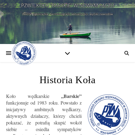
PZW – KOŁO "BARSKIE" W NOWYM SĄCZU
Ważne ogłoszenia, harmonogram, aktualności, wyniki zawodów
Historia Koła
„Barskie”
Koło wędkarskie
funkcjonuje od 1983 roku. Powstało z
inicjatywy ambitnych wędkarzy,
aktywnych działaczy, którzy chcieli
pokazać, że potrafią skupić wokół
siebie – osiedla sympatyków