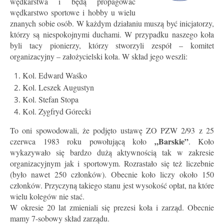
wędkarstwa i będą propagować
wędkarstwo sportowe i hobby u wielu
znanych sobie osób. W każdym działaniu muszą być inicjatorzy,
którzy są niespokojnymi duchami. W przypadku naszego koła
byli tacy pionierzy, którzy stworzyli zespół – komitet
organizacyjny – założycielski koła. W skład jego weszli:
Kol. Edward Waśko
Kol. Leszek Augustyn
Kol. Stefan Stopa
Kol. Zygfryd Górecki
To oni spowodowali, że podjęto ustawę ZO PZW 2/93 z 25
„Barskie”
czerwca 1983 roku powołującą koło
. Koło
wykazywało się bardzo dużą aktywnością tak w zakresie
organizacyjnym jak i sportowym. Rozrastało się też liczebnie
(było nawet 250 członków). Obecnie koło liczy około 150
członków. Przyczyną takiego stanu jest wysokość opłat, na które
wielu kolegów nie stać.
W okresie 20 lat zmieniali się prezesi koła i zarząd. Obecnie
mamy 7-sobowy skład zarządu.