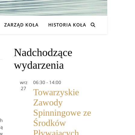
ZARZĄD KOŁA
HISTORIA KOŁA
Nadchodzące
wydarzenia
wrz
06:30
-
14:00
27
Towarzyskie
Zawody
Spinningowe ze
ch
Środków
dą
Pływających
 w