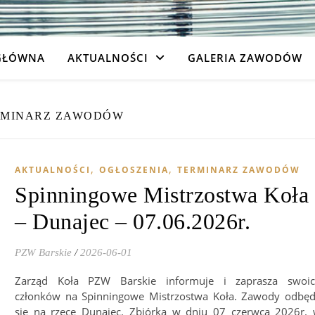
GŁÓWNA
AKTUALNOŚCI
GALERIA ZAWODÓW
RMINARZ ZAWODÓW
,
,
AKTUALNOŚCI
OGŁOSZENIA
TERMINARZ ZAWODÓW
Spinningowe Mistrzostwa Koła
– Dunajec – 07.06.2026r.
PZW Barskie
/
2026-06-01
Zarząd Koła PZW Barskie informuje i zaprasza swoi
członków na Spinningowe Mistrzostwa Koła. Zawody odbę
się na rzece Dunajec. Zbiórka w dniu 07 czerwca 2026r.