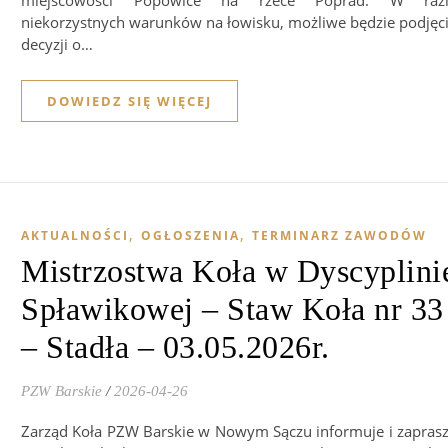
miejscowości Popowice na rzece Poprad. W razi
niekorzystnych warunków na łowisku, możliwe będzie podjęc
decyzji o…
DOWIEDZ SIĘ WIĘCEJ
,
,
AKTUALNOŚCI
OGŁOSZENIA
TERMINARZ ZAWODÓW
Mistrzostwa Koła w Dyscyplini
Spławikowej – Staw Koła nr 33
– Stadła – 03.05.2026r.
PZW Barskie
/
2026-04-26
Zarząd Koła PZW Barskie w Nowym Sączu informuje i zapras