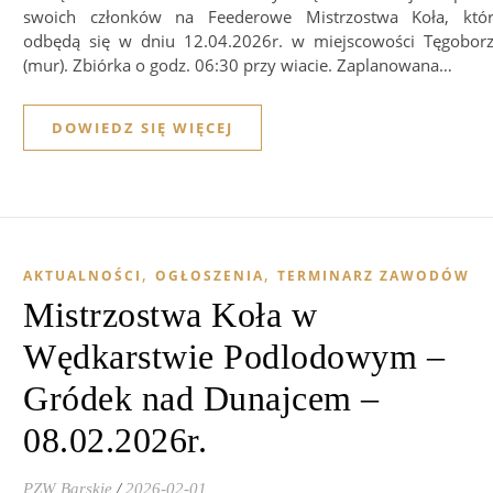
swoich członków na Feederowe Mistrzostwa Koła, któ
odbędą się w dniu 12.04.2026r. w miejscowości Tęgobor
(mur). Zbiórka o godz. 06:30 przy wiacie. Zaplanowana…
DOWIEDZ SIĘ WIĘCEJ
,
,
AKTUALNOŚCI
OGŁOSZENIA
TERMINARZ ZAWODÓW
Mistrzostwa Koła w
Wędkarstwie Podlodowym –
Gródek nad Dunajcem –
08.02.2026r.
PZW Barskie
/
2026-02-01