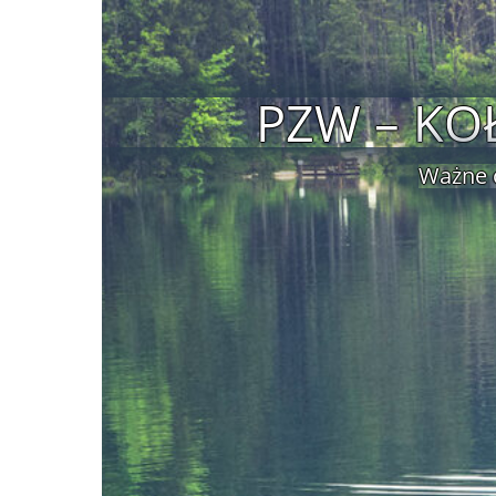
PZW – KO
Ważne 