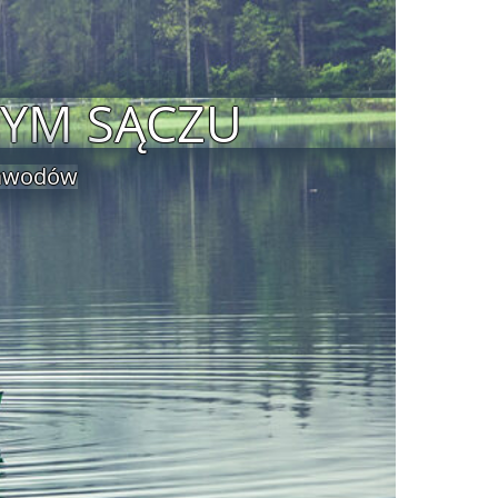
WYM SĄCZU
zawodów