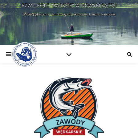
PZW – KOŁO "BARSKIE" W NOWYM SĄCZU
Ważne ogłoszenia, harmonogram, aktualności, wyniki zawodów