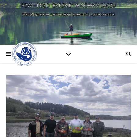
PZW – KOŁO "BARSKIE" W NOWYM SĄCZU
Ważne ogłoszenia, harmonogram, aktualności, wyniki zawodów