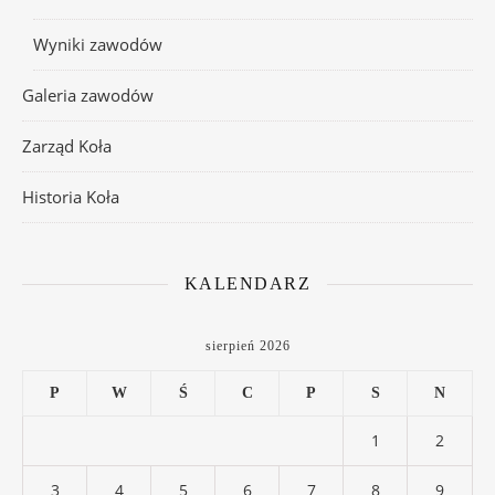
Wyniki zawodów
Galeria zawodów
Zarząd Koła
Historia Koła
KALENDARZ
sierpień 2026
P
W
Ś
C
P
S
N
1
2
3
4
5
6
7
8
9