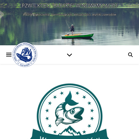
PZW – KOŁO "BARSKIE" W NOWYM SĄCZU
Ważne ogłoszenia, harmonogram, aktualności, wyniki zawodów