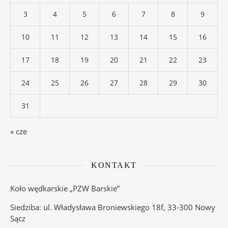
3
4
5
6
7
8
9
10
11
12
13
14
15
16
17
18
19
20
21
22
23
24
25
26
27
28
29
30
31
« cze
KONTAKT
Koło wędkarskie „PZW Barskie”
Siedziba: ul. Władysława Broniewskiego 18f, 33-300 Nowy
Sącz