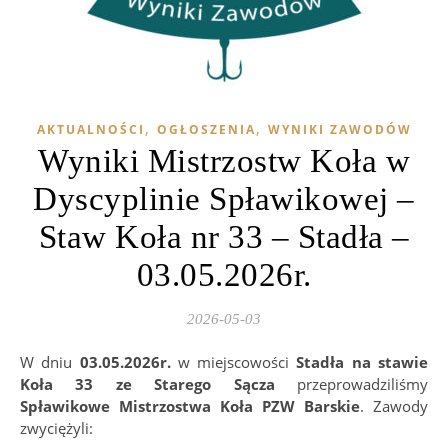
,
,
AKTUALNOŚCI
OGŁOSZENIA
WYNIKI ZAWODÓW
Wyniki Mistrzostw Koła w
Dyscyplinie Spławikowej –
Staw Koła nr 33 – Stadła –
03.05.2026r.
2026-05-03
W dniu
03.05.2026r.
w miejscowości
Stadła na stawie
Koła 33 ze Starego Sącza
przeprowadziliśmy
Spławikowe Mistrzostwa Koła PZW Barskie
. Zawody
zwyciężyli: