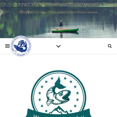
PZW – KOŁO "BARSKIE" W NOWYM SĄCZU
Ważne ogłoszenia, harmonogram, aktualności, wyniki zawodów