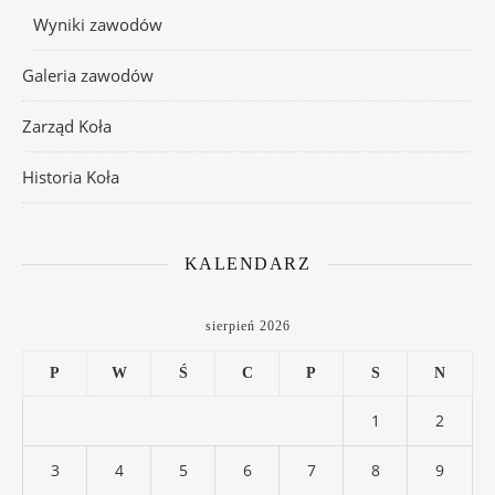
Wyniki zawodów
Galeria zawodów
Zarząd Koła
Historia Koła
KALENDARZ
sierpień 2026
P
W
Ś
C
P
S
N
1
2
3
4
5
6
7
8
9