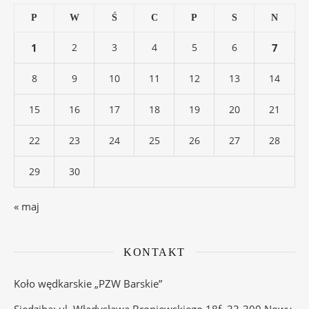
P
W
Ś
C
P
S
N
1
2
3
4
5
6
7
8
9
10
11
12
13
14
15
16
17
18
19
20
21
22
23
24
25
26
27
28
29
30
« maj
KONTAKT
Koło wędkarskie „PZW Barskie”
Siedziba: ul. Władysława Broniewskiego 18f, 33-300 Nowy