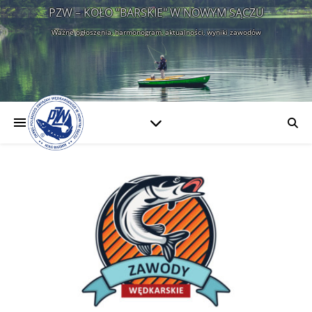
PZW – KOŁO "BARSKIE" W NOWYM SĄCZU
Ważne ogłoszenia, harmonogram, aktualności, wyniki zawodów